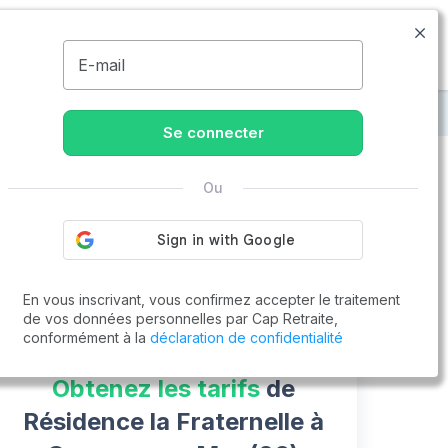
04.83.58.00.07
Disponible de 8h à 20h
MENU
E-mail
raite à Cagnes-sur-Mer
Résidence la Fraternelle
Se connecter
Ou
Vous cherchez un emploi !
Cap Retraite vous aide à trouver un emploi
Postuler en ligne
En vous inscrivant, vous confirmez accepter le traitement
de vos données personnelles par Cap Retraite,
conformément à la
déclaration de confidentialité
Obtenez les tarifs
de
Résidence la Fraternelle à