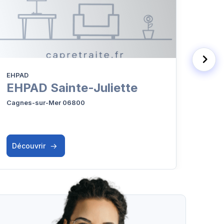
EHPAD
EHPA
EHPAD Sainte-Juliette
EHP
Cagnes-sur-Mer 06800
Cagne
Résid
Découvrir
Déc