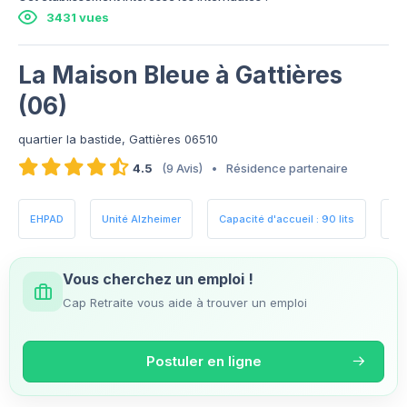
3431 vues
La Maison Bleue à Gattières
(06)
quartier la bastide, Gattières 06510
4.5
(9 Avis)
•
Résidence partenaire
EHPAD
Unité Alzheimer
Capacité d'accueil : 90 lits
Es
Vous cherchez un emploi !
Cap Retraite vous aide à trouver un emploi
Postuler en ligne