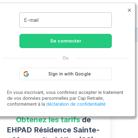
04.83.58.00.07
Disponible de 8h à 20h
MENU
E-mail
raite à Nice
EHPAD Résidence Sainte-Marguerite
Se connecter
Ou
Vous cherchez un emploi !
Cap Retraite vous aide à trouver un emploi
Postuler en ligne
En vous inscrivant, vous confirmez accepter le traitement
de vos données personnelles par Cap Retraite,
conformément à la
déclaration de confidentialité
Obtenez les tarifs
de
EHPAD Résidence Sainte-