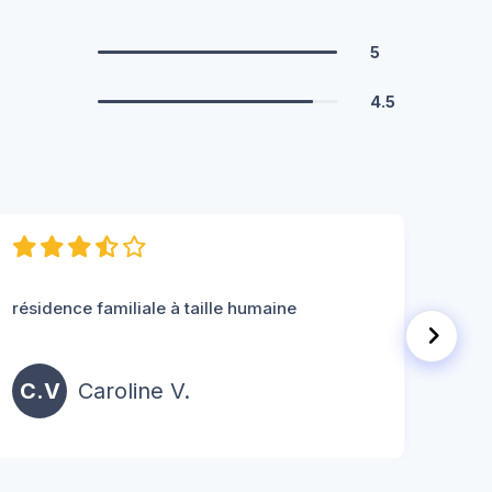
5
4.5
résidence familiale à taille humaine
Ambia
C.V
Caroline V.
E.