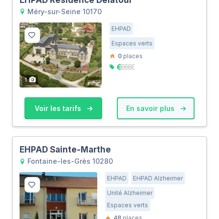
Méry-sur-Seine 10170
EHPAD
Espaces verts
0
places
1
Voir les tarifs
En savoir plus
EHPAD Sainte-Marthe
Fontaine-les-Grès 10280
EHPAD
EHPAD Alzheimer
Unité Alzheimer
Espaces verts
48
places