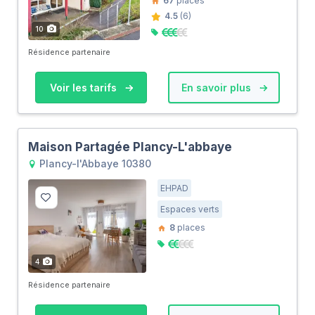
67
places
4.5
(6)
10
Résidence partenaire
Voir les tarifs
En savoir plus
Maison Partagée Plancy-L'abbaye
Plancy-l'Abbaye 10380
EHPAD
Espaces verts
8
places
4
Résidence partenaire