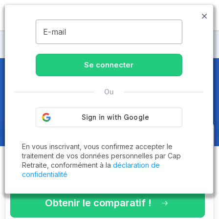
MENU
E-mail
Maisons de retraite Aube
Se connecter
Maisons de retraite et EHPAD
à
Ou
Arcis-sur-Aube (10700)
Obtenez le
comparatif des
En vous inscrivant, vous confirmez accepter le
établissements
adaptés à vos
traitement de vos données personnelles par Cap
Retraite, conformément à la
déclaration de
critères en 3 minutes !
confidentialité
Obtenir le comparatif !