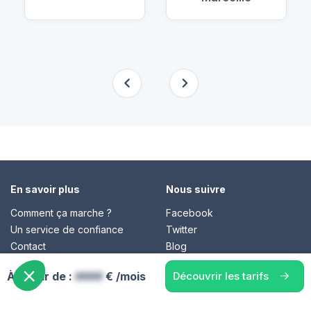
En savoir plus
Nous suivre
Comment ça marche ?
Facebook
Un service de confiance
Twitter
Contact
Blog
À partir de :
####
€ /mois
Découvrir les tarifs
© Cap Retraite 2016 - Tous droits réservés •
Espace presse
•
Espace emploi
•
Contact
•
Mentions légales
•
Politique de