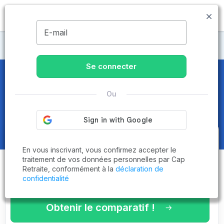
MENU
E-mail
Maisons de retraite Cantal
Se connecter
Maisons de retraite et EHPAD
à
Ou
Arpajon-sur-Cère (15130)
Obtenez le
comparatif des
En vous inscrivant, vous confirmez accepter le
établissements
adaptés à vos
traitement de vos données personnelles par Cap
Retraite, conformément à la
déclaration de
critères en 3 minutes !
confidentialité
Obtenir le comparatif !