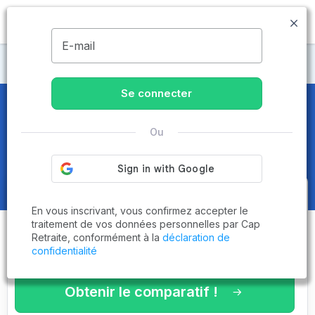
MENU
E-mail
Maisons de retraite Charente
Se connecter
Maisons de retraite et EHPAD
à
Ou
Barbezieux-Saint-Hilaire (16300)
Obtenez le
comparatif des
En vous inscrivant, vous confirmez accepter le
établissements
adaptés à vos
traitement de vos données personnelles par Cap
Retraite, conformément à la
déclaration de
critères en 3 minutes !
confidentialité
Obtenir le comparatif !