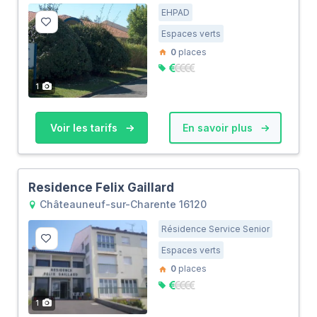
EHPAD
Espaces verts
0
places
1
Voir les tarifs
En savoir plus
Residence Felix Gaillard
Châteauneuf-sur-Charente 16120
Résidence Service Senior
Espaces verts
0
places
1