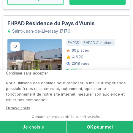
EHPAD Résidence du Pays d'Aunis
Saint-Jean-de-Liversay 17170
EHPAD
EHPAD Alzheimer
69
places
4.5
(9)
2518
vues
5
En savoir plus
Voir les tarifs
EHPAD Résidence le Bourg Nouveau
Jonzac 17500