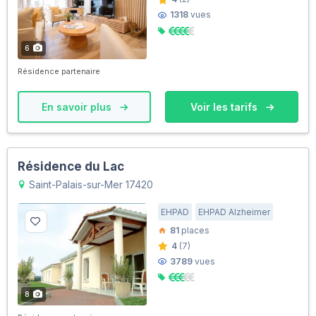
1318
vues
6
Résidence partenaire
En savoir plus
Voir les tarifs
Résidence du Lac
Saint-Palais-sur-Mer 17420
EHPAD
EHPAD Alzheimer
81
places
4
(7)
3789
vues
8