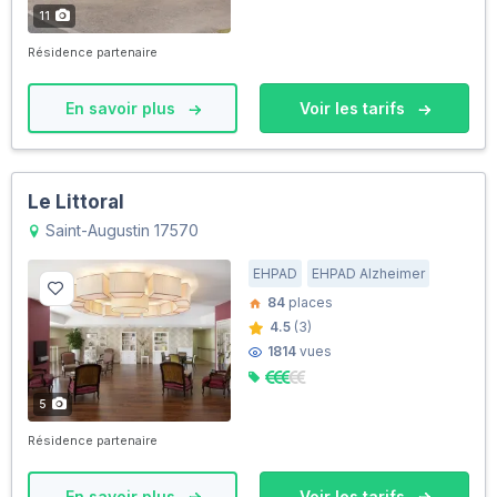
11
Résidence partenaire
En savoir plus
Voir les tarifs
Le Littoral
Saint-Augustin 17570
EHPAD
EHPAD Alzheimer
84
places
4.5
(3)
1814
vues
5
Résidence partenaire
En savoir plus
Voir les tarifs