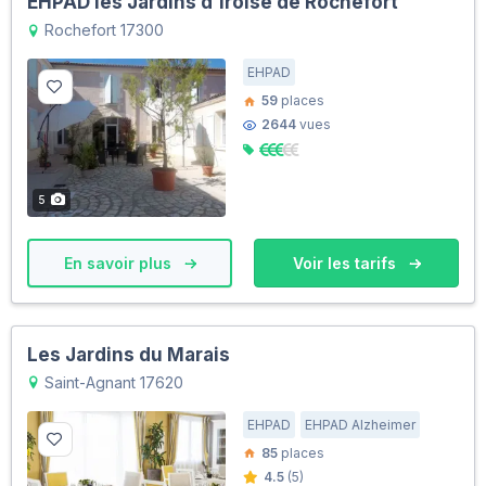
EHPAD les Jardins d'Iroise de Rochefort
Rochefort 17300
EHPAD
59
places
2644
vues
5
En savoir plus
Voir les tarifs
Les Jardins du Marais
Saint-Agnant 17620
EHPAD
EHPAD Alzheimer
85
places
4.5
(5)