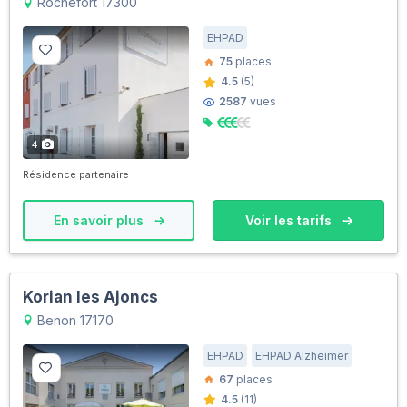
Rochefort 17300
EHPAD
75
places
4.5
(5)
2587
vues
4
Résidence partenaire
En savoir plus
Voir les tarifs
Korian les Ajoncs
Benon 17170
EHPAD
EHPAD Alzheimer
67
places
4.5
(11)