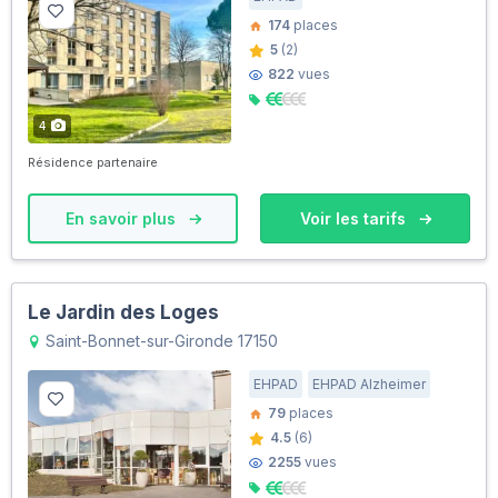
174
places
5
(2)
822
vues
4
Résidence partenaire
En savoir plus
Voir les tarifs
Le Jardin des Loges
Saint-Bonnet-sur-Gironde 17150
EHPAD
EHPAD Alzheimer
79
places
4.5
(6)
2255
vues