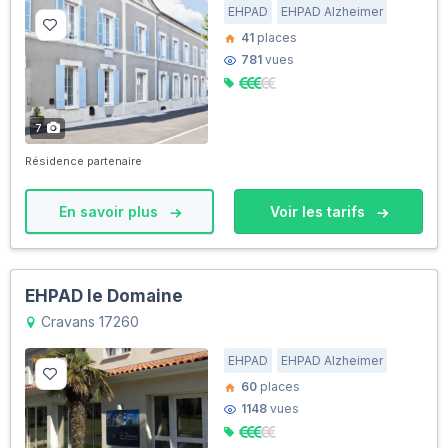
EHPAD
EHPAD Alzheimer
41
places
781
vues
7
Résidence partenaire
En savoir plus
Voir les tarifs
EHPAD le Domaine
Cravans 17260
EHPAD
EHPAD Alzheimer
60
places
1148
vues