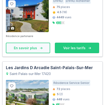
EHPAD
EHPAD Alzheimer
75
places
4.5
(18)
4449
vues
5
Résidence partenaire
En savoir plus
Voir les tarifs
Les Jardins D Arcadie Saint-Palais-Sur-Mer
Saint-Palais-sur-Mer 17420
Résidence Service Senior
72
places
5
(2)
448
vues