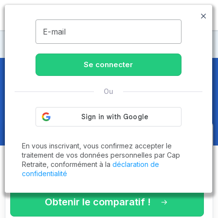
MENU
E-mail
Maisons de retraite Nouvelle-Aquitaine
Se connecter
Maisons de retraite et EHPAD
en
Charente-Maritime (17) - Page 2
Ou
sur 4
Obtenez le
comparatif des
En vous inscrivant, vous confirmez accepter le
établissements
adaptés à vos
traitement de vos données personnelles par Cap
Retraite, conformément à la
déclaration de
critères en 3 minutes !
confidentialité
Obtenir le comparatif !