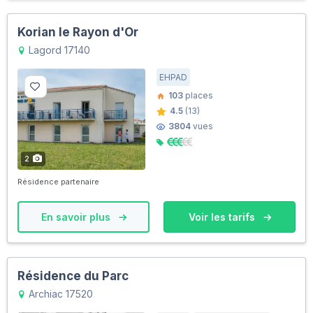
Korian le Rayon d'Or
Lagord 17140
EHPAD
103
places
4.5
(13)
3804
vues
2
Résidence partenaire
En savoir plus
Voir les tarifs
Résidence du Parc
Archiac 17520