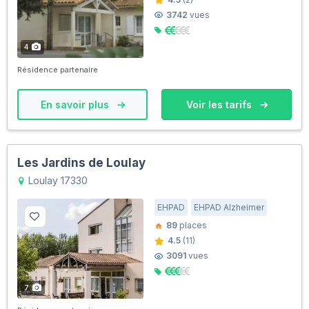
3742
vues
4
Résidence partenaire
En savoir plus
Voir les tarifs
Les Jardins de Loulay
Loulay 17330
EHPAD
EHPAD Alzheimer
89
places
4.5
(11)
3091
vues
7