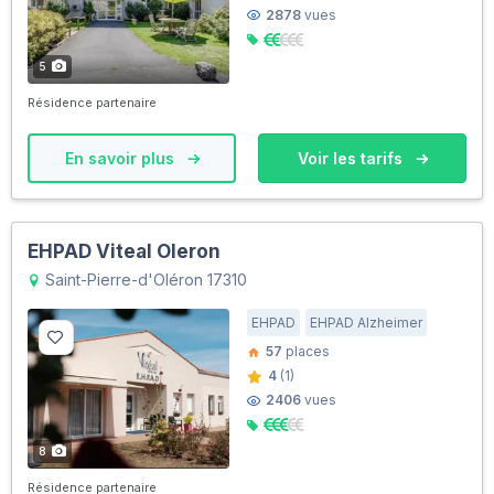
2878
vues
5
Résidence partenaire
En savoir plus
Voir les tarifs
EHPAD Viteal Oleron
Saint-Pierre-d'Oléron 17310
EHPAD
EHPAD Alzheimer
57
places
4
(1)
2406
vues
8
Résidence partenaire