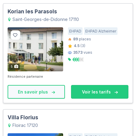
Korian les Parasols
Saint-Georges-de-Didonne 17110
EHPAD
EHPAD Alzheimer
89
places
4.5
(3)
3573
vues
5
Résidence partenaire
En savoir plus
Voir les tarifs
Villa Florius
Floirac 17120