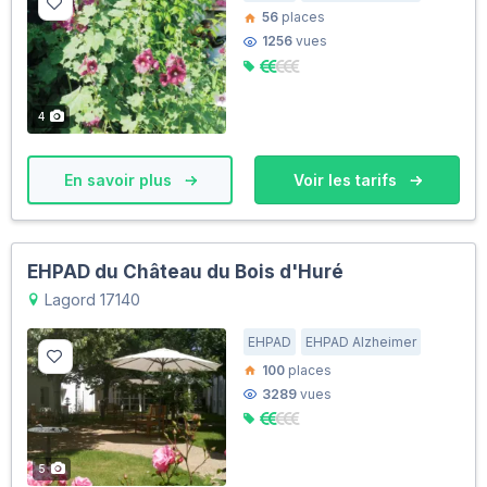
56
places
1256
vues
4
En savoir plus
Voir les tarifs
EHPAD du Château du Bois d'Huré
Lagord 17140
EHPAD
EHPAD Alzheimer
100
places
3289
vues
5