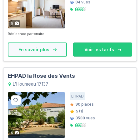
94
vues
5
Résidence partenaire
En savoir plus
Voir les tarifs
EHPAD la Rose des Vents
L'Houmeau 17137
EHPAD
90
places
5
(1)
3530
vues
5