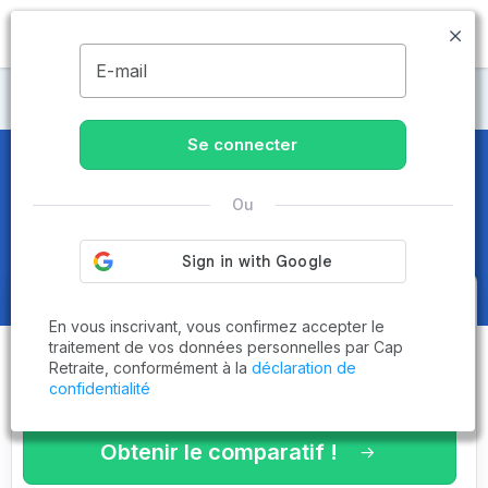
MENU
E-mail
Maisons de retraite Corrèze
Se connecter
Maisons de retraite et EHPAD
à
Ou
Tulle (19000)
Obtenez le
comparatif des
En vous inscrivant, vous confirmez accepter le
établissements
adaptés à vos
traitement de vos données personnelles par Cap
Retraite, conformément à la
déclaration de
critères en 3 minutes !
confidentialité
Obtenir le comparatif !