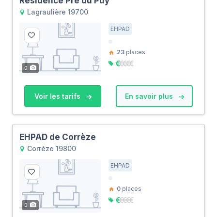
Résidence Pré du Puy
Lagraulière 19700
EHPAD
23
places
0
Voir les tarifs
En savoir plus
EHPAD de Corrèze
Corrèze 19800
EHPAD
0
places
0