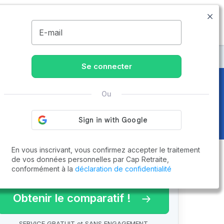
09.74.59.59.57
Disponible de 8h à 20h
MENU
E-mail
Se connecter
Ou
En vous inscrivant, vous confirmez accepter le traitement
de vos données personnelles par Cap Retraite,
conformément à la
déclaration de confidentialité
arif 2026 !
Obtenir le comparatif !
SERVICE GRATUIT et SANS ENGAGEMENT