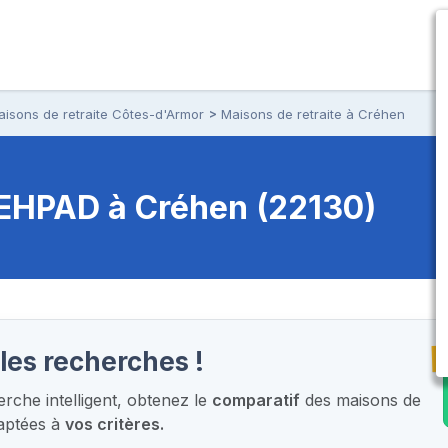
aisons de retraite Côtes-d'Armor
Maisons de retraite à Créhen
t EHPAD
à Créhen (22130)
T
les recherches !
che intelligent,
obtenez le
comparatif
des maisons de
daptées à
vos critères.