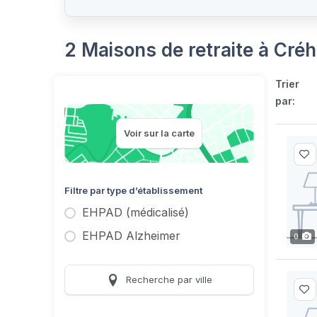
2 Maisons de retraite à Cré
Trier
par:
Voir sur la carte
Filtre par type d’établissement
EHPAD (médicalisé)
EHPAD Alzheimer
0
Recherche par ville