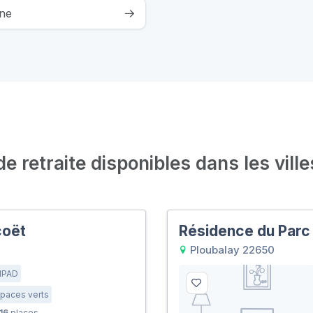
ine
 retraite disponibles dans les ville
coët
Résidence du Parc
Ploubalay 22650
HPAD
paces verts
16
places