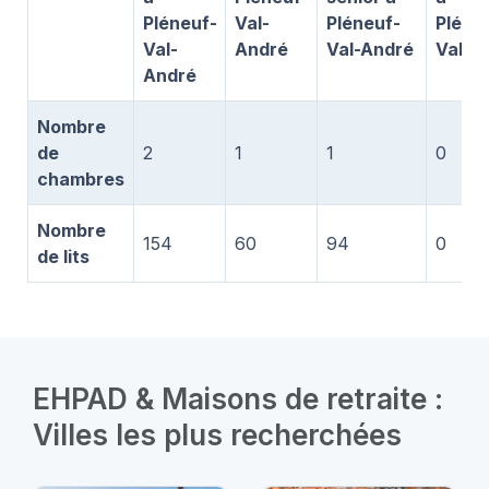
Pléneuf-
Val-
Pléneuf-
Pléne
Val-
André
Val-André
Val-A
André
Nombre
de
2
1
1
0
chambres
Nombre
154
60
94
0
de lits
EHPAD & Maisons de retraite :
Villes les plus recherchées