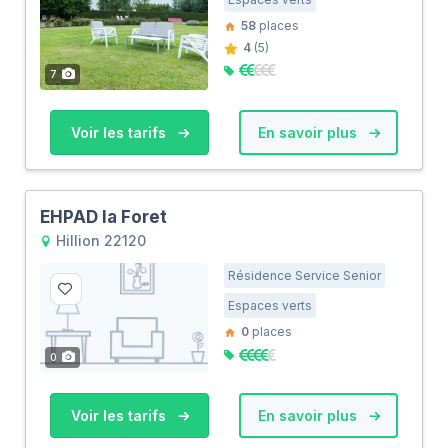
58
places
4
(5)
7
Voir les tarifs
En savoir plus
EHPAD la Foret
Hillion 22120
Résidence Service Senior
Espaces verts
0
places
0
Voir les tarifs
En savoir plus