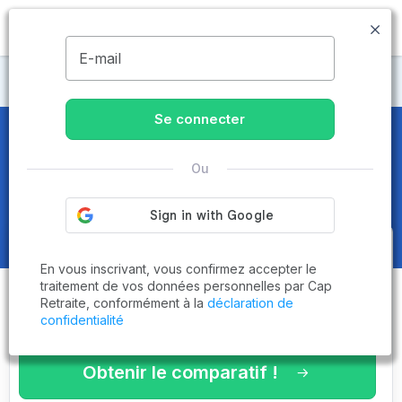
MENU
E-mail
Maisons de retraite Côtes-d'Armor
Se connecter
Maisons de retraite et EHPAD
à
Ou
Pléneuf-Val-André (22370)
Obtenez le
comparatif des
En vous inscrivant, vous confirmez accepter le
établissements
adaptés à vos
traitement de vos données personnelles par Cap
Retraite, conformément à la
déclaration de
critères en 3 minutes !
confidentialité
Obtenir le comparatif !