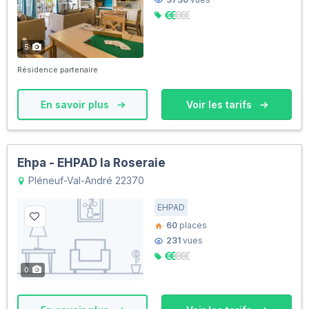
5
Résidence partenaire
En savoir plus
Voir les tarifs
Ehpa - EHPAD la Roseraie
Pléneuf-Val-André 22370
EHPAD
60
places
231
vues
0