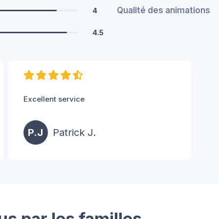
Qualité des animations
4
4.5
Excellent service
P.J
Patrick J.
us par les familles