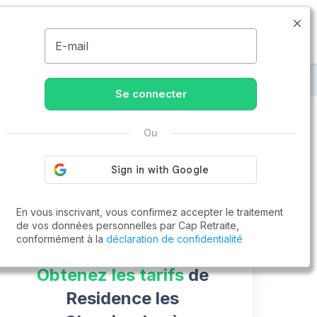
09.77.55.73.00
Disponible de 8h à 20h
MENU
E-mail
gnac-de-Belair
Residence les Chaminades
Se connecter
Ou
Vous cherchez un emploi !
Cap Retraite vous aide à trouver un emploi
Postuler en ligne
En vous inscrivant, vous confirmez accepter le traitement
de vos données personnelles par Cap Retraite,
conformément à la
déclaration de confidentialité
Obtenez les tarifs
de
Residence les