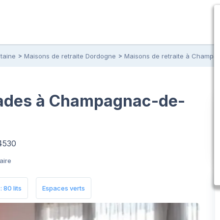
taine
Maisons de retraite Dordogne
Maisons de retraite à Champa
nades à Champagnac-de-
4530
aire
 80 lits
Espaces verts