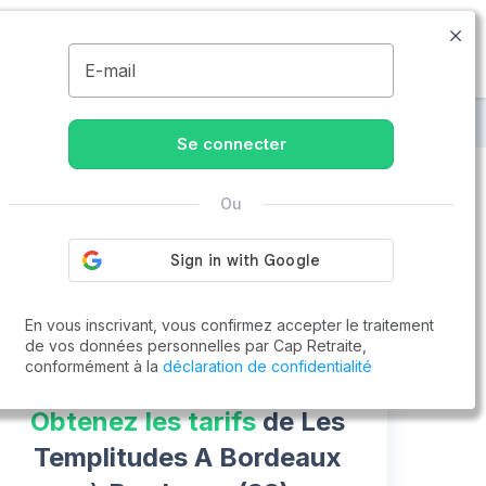
09.77.55.73.00
Disponible de 8h à 20h
MENU
E-mail
Les Templitudes A Bordeaux
Se connecter
Ou
Vous cherchez un emploi !
Cap Retraite vous aide à trouver un emploi
Postuler en ligne
En vous inscrivant, vous confirmez accepter le traitement
de vos données personnelles par Cap Retraite,
conformément à la
déclaration de confidentialité
Obtenez les tarifs
de Les
Templitudes A Bordeaux