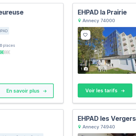
eureuse
EHPAD la Prairie
Annecy 74000
HPAD
0
places
1
Voir les tarifs
En savoir plus
EHPAD les Vergers
Annecy 74940