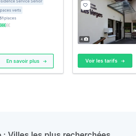
sidence Service Senior
paces verts
51
places
4
Voir les tarifs
En savoir plus
: Villes les plus recherchées