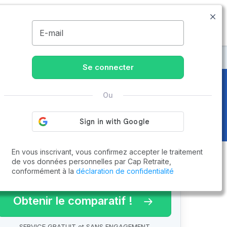
09.74.59.59.57
Disponible de 8h à 20h
MENU
E-mail
Veyrier-du-Lac
Se connecter
Ou
290)
En vous inscrivant, vous confirmez accepter le traitement
de vos données personnelles par Cap Retraite,
conformément à la
déclaration de confidentialité
arif 2026 !
Obtenir le comparatif !
SERVICE GRATUIT et SANS ENGAGEMENT