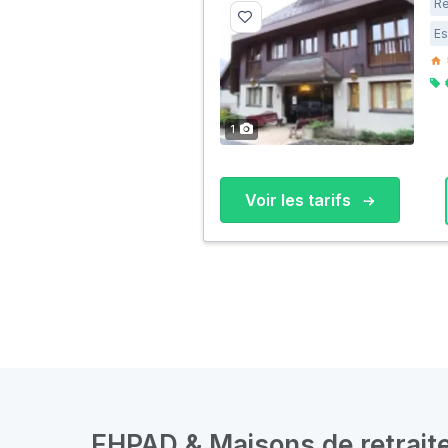
Ré
Es
1
Voir les tarifs
EHPAD & Maisons de retraite 