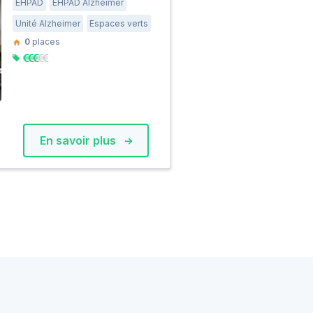
EHPAD
EHPAD Alzheimer
Unité Alzheimer
Espaces verts
0
places
En savoir plus