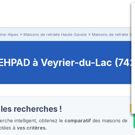
ône-Alpes
Maisons de retraite Haute-Savoie
Maisons de retraite à 
t EHPAD
à Veyrier-du-Lac (74
T
les recherches !
rche intelligent,
obtenez le
comparatif
des maisons de
ptées à
vos critères.