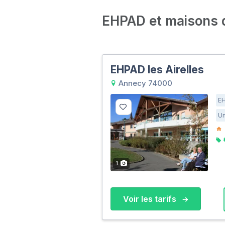
EHPAD et maisons de
EHPAD les Airelles
Annecy 74000
E
Un
1
Voir les tarifs