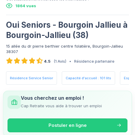
1864 vues
Oui Seniors - Bourgoin Jallieu à
Bourgoin-Jallieu (38)
15 allée du dr pierre berthier centre folatière, Bourgoin-Jallieu
38307
4.5
(1 Avis)
•
Résidence partenaire
Résidence Service Senior
Capacité d'accueil : 101 lits
Espace
Vous cherchez un emploi !
Cap Retraite vous aide à trouver un emploi
Postuler en ligne