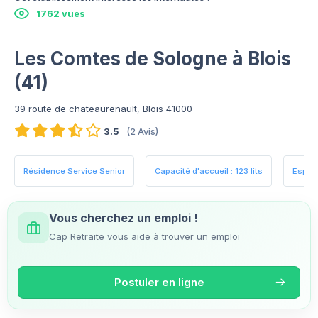
1762 vues
Les Comtes de Sologne à Blois
(41)
39 route de chateaurenault, Blois 41000
3.5
(2 Avis)
Résidence Service Senior
Capacité d'accueil : 123 lits
Espac
Vous cherchez un emploi !
Cap Retraite vous aide à trouver un emploi
Postuler en ligne