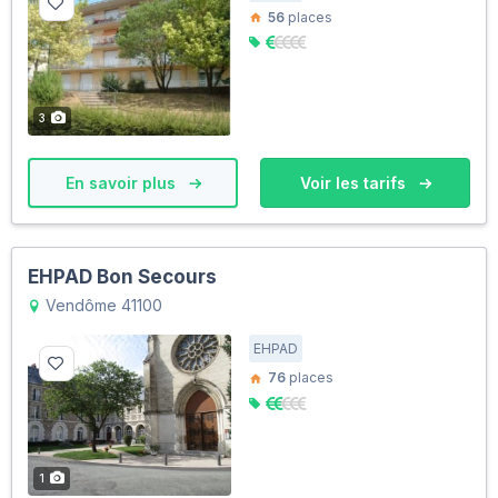
56
places
3
En savoir plus
Voir les tarifs
EHPAD Bon Secours
Vendôme 41100
EHPAD
76
places
1