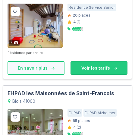
Résidence Service Senior
20
places
4
(1)
8
Résidence partenaire
En savoir plus
Voir les tarifs
EHPAD les Maisonnées de Saint-Francois
Blois 41000
EHPAD
EHPAD Alzheimer
85
places
4
(2)