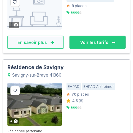
8
places
0
En savoir plus
Voir les tarifs
Résidence de Savigny
Savigny-sur-Braye 41360
EHPAD
EHPAD Alzheimer
70
places
4.5
(8)
4
Résidence partenaire