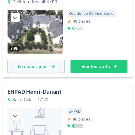
Château-Renault 37110
Résidence Service Senior
48
places
1
En savoir plus
Voir les tarifs
EHPAD Henri-Dunant
Saint-Calais 72120
EHPAD
80
places