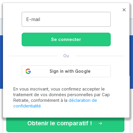
MENU
E-mail
Maisons de retraite Loir-et-Cher
Se connecter
Maisons de retraite et EHPAD
à
Ou
Naveil (41100)
Obtenez le
comparatif des
En vous inscrivant, vous confirmez accepter le
établissements
adaptés à vos
traitement de vos données personnelles par Cap
Retraite, conformément à la
déclaration de
critères en 3 minutes !
confidentialité
Obtenir le comparatif !