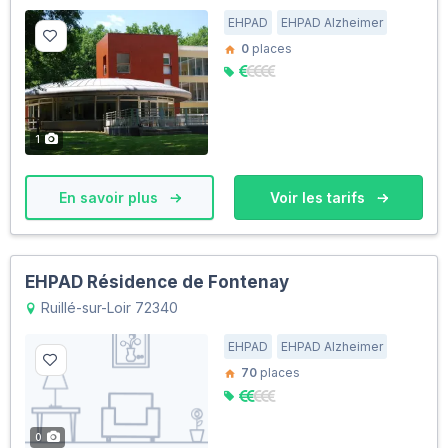
EHPAD
EHPAD Alzheimer
0
places
1
En savoir plus
Voir les tarifs
EHPAD Résidence de Fontenay
Ruillé-sur-Loir 72340
EHPAD
EHPAD Alzheimer
70
places
0