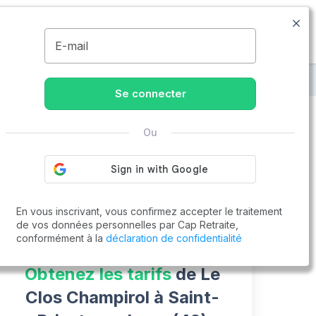
09.77.55.73.00
Disponible de 8h à 20h
MENU
E-mail
est-en-Jarez
Le Clos Champirol
Se connecter
Ou
Vous cherchez un emploi !
Cap Retraite vous aide à trouver un emploi
Postuler en ligne
En vous inscrivant, vous confirmez accepter le traitement
de vos données personnelles par Cap Retraite,
conformément à la
déclaration de confidentialité
Obtenez les tarifs
de Le
Clos Champirol à Saint-