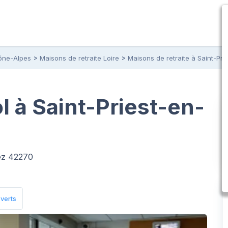
ône-Alpes
Maisons de retraite Loire
Maisons de retraite à Saint-Pri
l à Saint-Priest-en-
rez 42270
verts