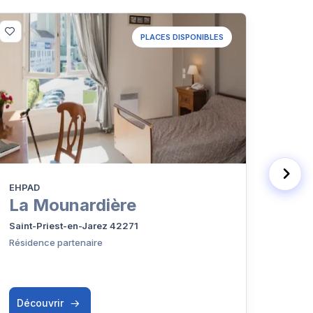
PLACES DISPONIBLES
EHPAD
Résid
La Mounardière
Rés
Saint-Priest-en-Jarez 42271
Saint
Résidence partenaire
Découvrir
Déc