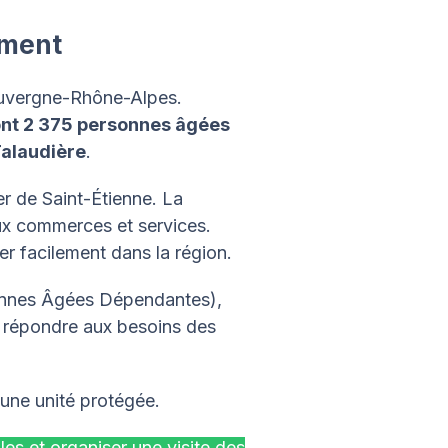
ement
Auvergne-Rhône-Alpes.
ont 2 375 personnes âgées
Talaudière
.
er de Saint-Étienne. La
aux commerces et services.
er facilement dans la région.
nnes Âgées Dépendantes),
 répondre aux besoins des
'une unité protégée.
es et organiser une visite des