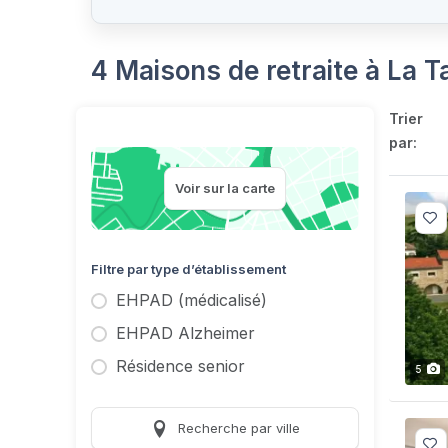
4 Maisons de retraite à La T
Trier
par:
Voir sur la carte
Filtre par type d’établissement
EHPAD (médicalisé)
EHPAD Alzheimer
Résidence senior
5
Recherche par ville