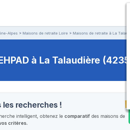
ône-Alpes
Maisons de retraite Loire
Maisons de retraite à La Talau
t EHPAD
à La Talaudière (4235
T
 les recherches !
erche intelligent,
obtenez le
comparatif
des maisons de
vos critères.