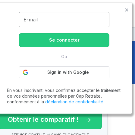
09.77.55.73.00
Disponible de 8h à 20h
MENU
E-mail
dière
Se connecter
Ou
0)
En vous inscrivant, vous confirmez accepter le traitement
de vos données personnelles par Cap Retraite,
conformément à la
déclaration de confidentialité
arif 2026 !
Obtenir le comparatif !
SERVICE GRATUIT et SANS ENGAGEMENT