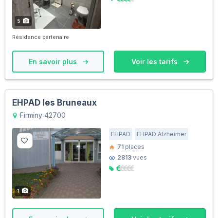
5
Résidence partenaire
En savoir plus
Voir les tarifs
EHPAD les Bruneaux
Firminy 42700
EHPAD
EHPAD Alzheimer
71
places
2813
vues
1