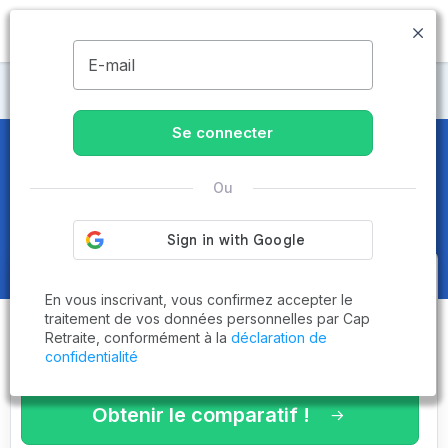
MENU
E-mail
Maisons de retraite Loire
Se connecter
Maisons de retraite et EHPAD
à
Ou
Firminy (42700)
Obtenez le
comparatif des
En vous inscrivant, vous confirmez accepter le
établissements
adaptés à vos
traitement de vos données personnelles par Cap
Retraite, conformément à la
déclaration de
critères en 3 minutes !
confidentialité
Obtenir le comparatif !