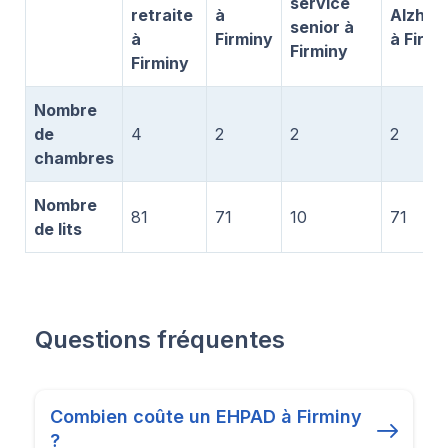
service
retraite
à
Alzhei
senior à
à
Firminy
à Firmi
Firminy
Firminy
Nombre
de
4
2
2
2
chambres
Nombre
81
71
10
71
de lits
Questions fréquentes
Combien coûte un EHPAD à Firminy
?