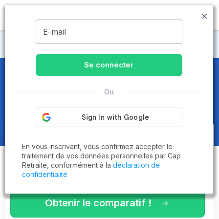
MENU
E-mail
Maisons de retraite Loire
Se connecter
Maisons de retraite et EHPAD
à
Ou
Panissières (42360)
Obtenez le
comparatif des
En vous inscrivant, vous confirmez accepter le
établissements
adaptés à vos
traitement de vos données personnelles par Cap
Retraite, conformément à la
déclaration de
critères en 3 minutes !
confidentialité
Obtenir le comparatif !