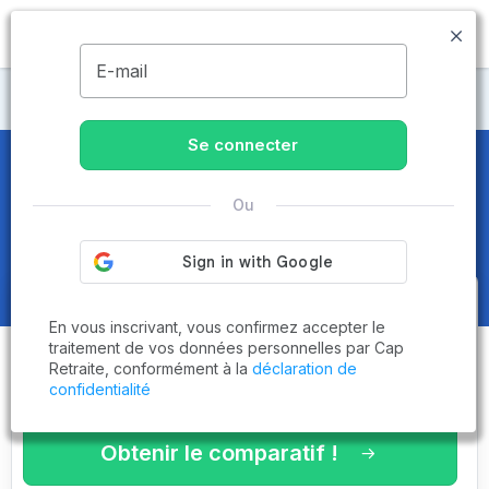
MENU
E-mail
Maisons de retraite Loire-Atlantique
Se connecter
Maisons de retraite et EHPAD
à
Ou
Boussay (44190)
Obtenez le
comparatif des
En vous inscrivant, vous confirmez accepter le
établissements
adaptés à vos
traitement de vos données personnelles par Cap
Retraite, conformément à la
déclaration de
critères en 3 minutes !
confidentialité
Obtenir le comparatif !