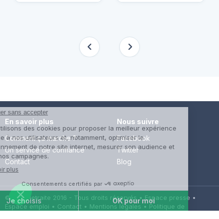
En savoir plus
Nous suivre
Comment ça marche ?
Facebook
Un service de confiance
Twitter
Contact
Blog
© Cap Retraite 2016 - Tous droits réservés •
Espace presse
•
Espace emploi
•
Contact
•
Mentions légales
•
Politique de
confidentialité
•
Cookies
•
Charte des avis