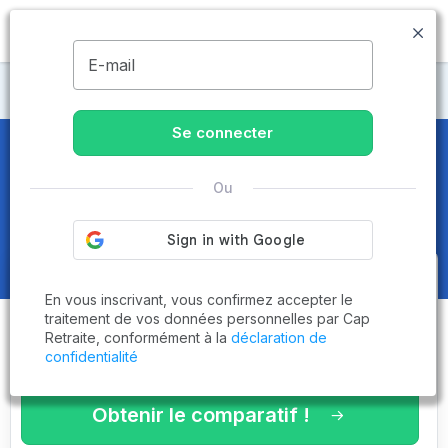
MENU
E-mail
Maisons de retraite Loire-Atlantique
Se connecter
Maisons de retraite et EHPAD
à
Ou
La Chapelle-des-Marais (44410)
Obtenez le
comparatif des
En vous inscrivant, vous confirmez accepter le
établissements
adaptés à vos
traitement de vos données personnelles par Cap
Retraite, conformément à la
déclaration de
critères en 3 minutes !
confidentialité
Obtenir le comparatif !