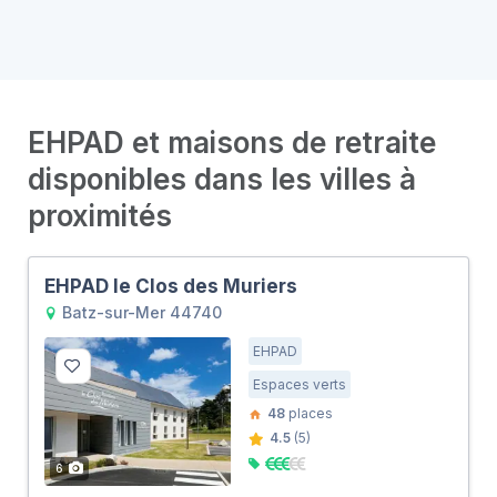
EHPAD et maisons de retraite
disponibles dans les villes à
proximités
EHPAD le Clos des Muriers
Batz-sur-Mer 44740
EHPAD
Espaces verts
48
places
4.5
(5)
6