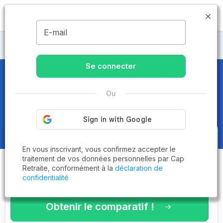
MENU
E-mail
Maisons de retraite Loire-Atlantique
Se connecter
Maisons de retraite et EHPAD
au
Ou
Croisic (44490)
Obtenez le
comparatif des
En vous inscrivant, vous confirmez accepter le
établissements
adaptés à vos
traitement de vos données personnelles par Cap
Retraite, conformément à la
déclaration de
critères en 3 minutes !
confidentialité
Obtenir le comparatif !