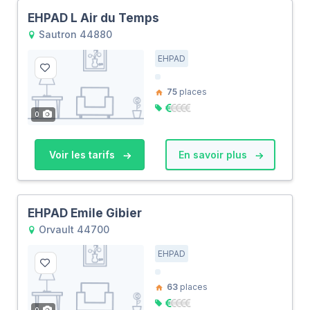
EHPAD L Air du Temps
Sautron 44880
EHPAD
75
places
0
Voir les tarifs
En savoir plus
EHPAD Emile Gibier
Orvault 44700
EHPAD
63
places
0