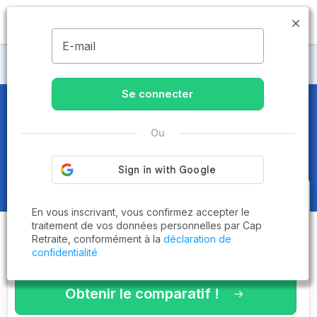
MENU
E-mail
Maisons de retraite Loire-Atlantique
Se connecter
Maisons de retraite et EHPAD
à
Ou
Vigneux-de-Bretagne (44360)
Obtenez le
comparatif des
En vous inscrivant, vous confirmez accepter le
établissements
adaptés à vos
traitement de vos données personnelles par Cap
Retraite, conformément à la
déclaration de
critères en 3 minutes !
confidentialité
Obtenir le comparatif !