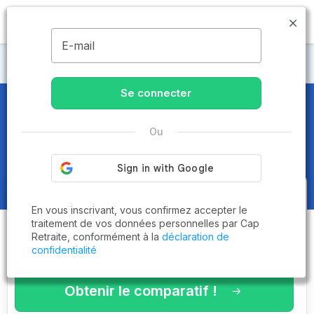
MENU
E-mail
Maisons de retraite Maine-et-Loire
Se connecter
Maisons de retraite et EHPAD
à
Ou
Longué-Jumelles (49160)
Obtenez le
comparatif des
En vous inscrivant, vous confirmez accepter le
établissements
adaptés à vos
traitement de vos données personnelles par Cap
Retraite, conformément à la
déclaration de
critères en 3 minutes !
confidentialité
Obtenir le comparatif !