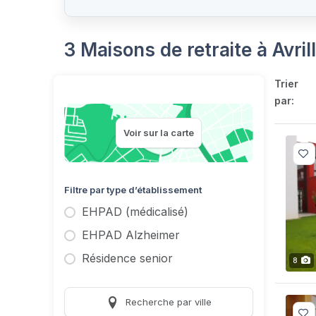
3 Maisons de retraite à Avri
Trier
par:
Voir sur la carte
Filtre par type d’établissement
EHPAD (médicalisé)
EHPAD Alzheimer
Résidence senior
8
Recherche par ville