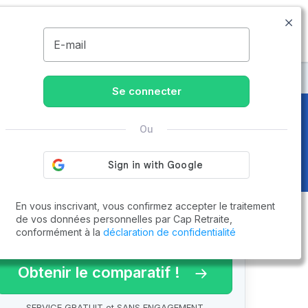
09.74.59.59.57
Disponible de 8h à 20h
MENU
E-mail
Se connecter
Ou
En vous inscrivant, vous confirmez accepter le traitement
de vos données personnelles par Cap Retraite,
conformément à la
déclaration de confidentialité
arif 2026 !
Obtenir le comparatif !
SERVICE GRATUIT et SANS ENGAGEMENT