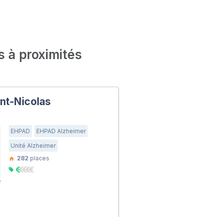
s à proximités
int-Nicolas
EHPAD
EHPAD Alzheimer
Unité Alzheimer
282
places