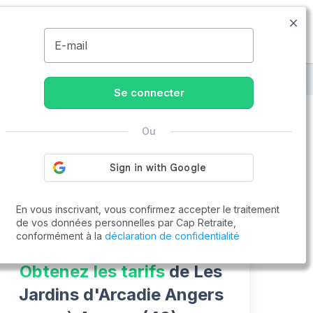
09.74.59.59.57
Disponible de 8h à 20h
MENU
E-mail
Les Jardins d'Arcadie Angers
Se connecter
Ou
Vous cherchez un emploi !
Cap Retraite vous aide à trouver un emploi
Postuler en ligne
En vous inscrivant, vous confirmez accepter le traitement
de vos données personnelles par Cap Retraite,
conformément à la
déclaration de confidentialité
Obtenez les tarifs
de Les
Jardins d'Arcadie Angers