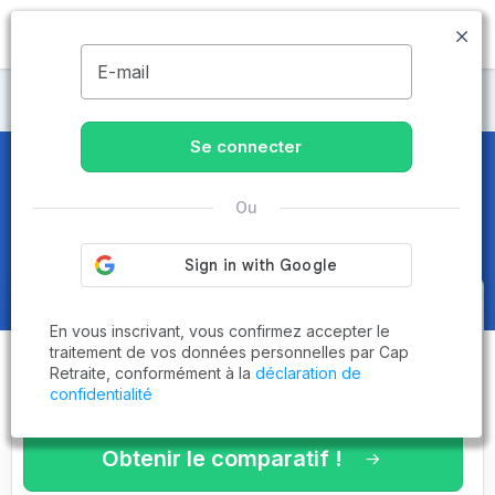
MENU
E-mail
Maisons de retraite Maine-et-Loire
Se connecter
Maisons de retraite et EHPAD
à
Saint-Georges-des-Gardes
Ou
(49120)
Obtenez le
comparatif des
En vous inscrivant, vous confirmez accepter le
établissements
adaptés à vos
traitement de vos données personnelles par Cap
Retraite, conformément à la
déclaration de
critères en 3 minutes !
confidentialité
Obtenir le comparatif !