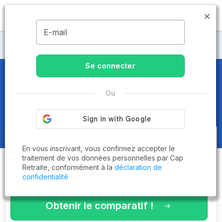
MENU
E-mail
Maisons de retraite Meuse
Se connecter
Maisons de retraite et EHPAD
à
Ou
Bar-le-Duc (55000)
Obtenez le
comparatif des
En vous inscrivant, vous confirmez accepter le
établissements
adaptés à vos
traitement de vos données personnelles par Cap
Retraite, conformément à la
déclaration de
critères en 3 minutes !
confidentialité
Obtenir le comparatif !