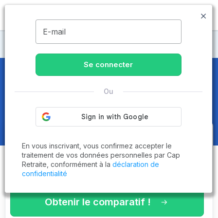
MENU
E-mail
Maisons de retraite Meuse
Se connecter
Maisons de retraite et EHPAD
à
Ou
Halles-sous-les-Côtes (55700)
Obtenez le
comparatif des
En vous inscrivant, vous confirmez accepter le
établissements
adaptés à vos
traitement de vos données personnelles par Cap
Retraite, conformément à la
déclaration de
critères en 3 minutes !
confidentialité
Obtenir le comparatif !