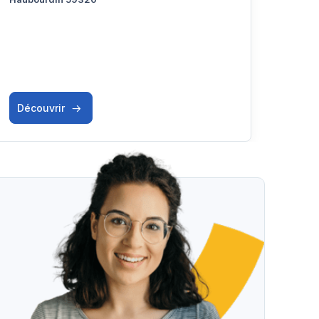
Découvrir
Déc