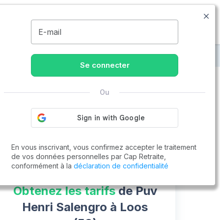
03.66.88.03.43
Disponible de 8h à 20h
MENU
E-mail
i Salengro
Se connecter
Ou
Vous cherchez un emploi !
Cap Retraite vous aide à trouver un emploi
Postuler en ligne
En vous inscrivant, vous confirmez accepter le traitement
de vos données personnelles par Cap Retraite,
conformément à la
déclaration de confidentialité
Obtenez les tarifs
de Puv
Henri Salengro à Loos