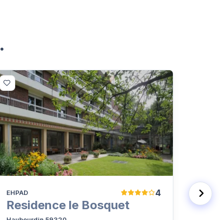
.
4
EHPAD
EHPA
Residence le Bosquet
Res
Haubourdin 59320
Haubo