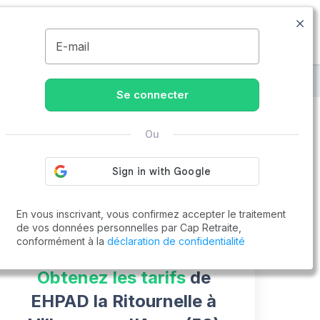
03.66.88.03.43
Disponible de 8h à 20h
MENU
E-mail
scq
EHPAD la Ritournelle
Se connecter
Ou
Vous cherchez un emploi !
Cap Retraite vous aide à trouver un emploi
Postuler en ligne
En vous inscrivant, vous confirmez accepter le traitement
de vos données personnelles par Cap Retraite,
conformément à la
déclaration de confidentialité
Obtenez les tarifs
de
EHPAD la Ritournelle à