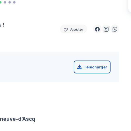
 !
Ajouter
Télécharger
eneuve-d’Ascq