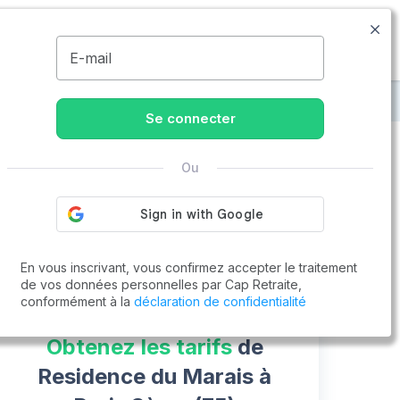
01.86.65.51.00
Disponible de 8h à 20h
MENU
E-mail
ence du Marais
Se connecter
Ou
Vous cherchez un emploi !
Cap Retraite vous aide à trouver un emploi
Postuler en ligne
En vous inscrivant, vous confirmez accepter le traitement
de vos données personnelles par Cap Retraite,
conformément à la
déclaration de confidentialité
Obtenez les tarifs
de
Residence du Marais à