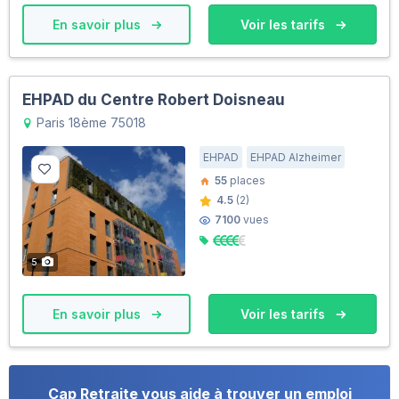
En savoir plus
Voir les tarifs
EHPAD du Centre Robert Doisneau
Paris 18ème 75018
EHPAD
EHPAD Alzheimer
55
places
4.5
(2)
7100
vues
5
En savoir plus
Voir les tarifs
Cap Retraite vous aide à trouver un emploi