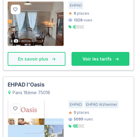
EHPAD
6
places
1328
vues
4
En savoir plus
Voir les tarifs
EHPAD l'Oasis
Paris 18ème 75018
EHPAD
EHPAD Alzheimer
0
places
5099
vues