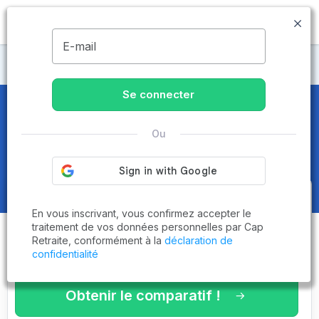
MENU
E-mail
Maisons de retraite Paris
Se connecter
Maisons de retraite et EHPAD
à
Ou
Paris 18ème (75018)
Obtenez le
comparatif des
En vous inscrivant, vous confirmez accepter le
établissements
adaptés à vos
traitement de vos données personnelles par Cap
Retraite, conformément à la
déclaration de
critères en 3 minutes !
confidentialité
Obtenir le comparatif !