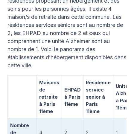
résidences proposant un hébergement et des
soins pour les personnes âgées. Il existe 4
maison/s de retraite dans cette commune. Les
résidences services séniors sont au nombre de
2, les EHPAD au nombre de 2 et ceux qui
comprennent une unité Alzheimer sont au
nombre de 1. Voici le panorama des
établissements d’hébergement disponibles dans
cette ville.
Maisons
Résidence
Unité
de
EHPAD
service
Alzhei
retraite
à Paris
senior à
à Paris
à Paris
11ème
Paris
11ème
11ème
11ème
Nombre
de
4
2
2
1