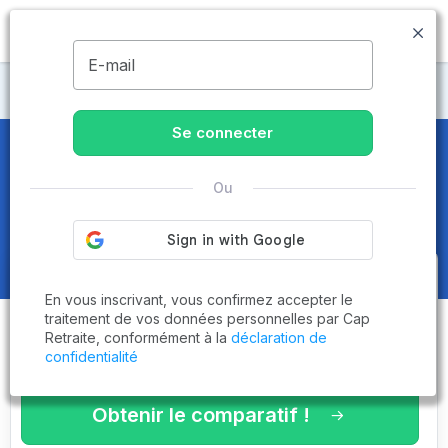
MENU
E-mail
Maisons de retraite Paris
Se connecter
Maisons de retraite et EHPAD
à
Ou
Paris 11ème (75011)
Obtenez le
comparatif des
En vous inscrivant, vous confirmez accepter le
établissements
adaptés à vos
traitement de vos données personnelles par Cap
Retraite, conformément à la
déclaration de
critères en 3 minutes !
confidentialité
Obtenir le comparatif !