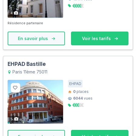
4
Résidence partenaire
En savoir plus
Voir les tarifs
EHPAD Bastille
Paris 11ème 75011
EHPAD
0
places
6044
vues
5