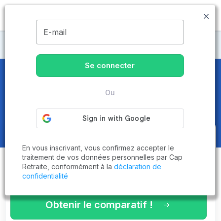
MENU
E-mail
Maisons de retraite Rhône
Se connecter
Maisons de retraite et EHPAD
à
Saint-Didier-au-Mont-d'Or
Ou
(69370)
Obtenez le
comparatif des
En vous inscrivant, vous confirmez accepter le
établissements
adaptés à vos
traitement de vos données personnelles par Cap
Retraite, conformément à la
déclaration de
critères en 3 minutes !
confidentialité
Obtenir le comparatif !