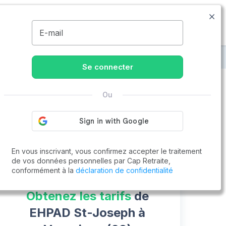
04.81.68.19.94
Disponible de 8h à 20h
MENU
E-mail
on
EHPAD St-Joseph
Se connecter
Ou
Vous cherchez un emploi !
Cap Retraite vous aide à trouver un emploi
Postuler en ligne
En vous inscrivant, vous confirmez accepter le traitement
de vos données personnelles par Cap Retraite,
conformément à la
déclaration de confidentialité
Obtenez les tarifs
de
EHPAD St-Joseph à