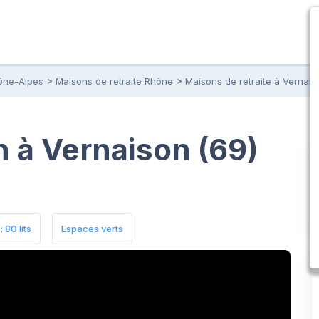
ône-Alpes
Maisons de retraite Rhône
Maisons de retraite à Vernais
 à Vernaison (69)
 80 lits
Espaces verts