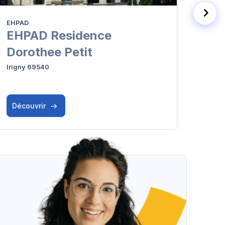
EHPAD
Résid
EHPAD Residence
EHP
Dorothee Petit
Ch
Irigny 69540
Irign
Découvrir
Déc