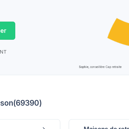
er
ENT
Sophie,
conseillère Cap retraite
ison(69390)