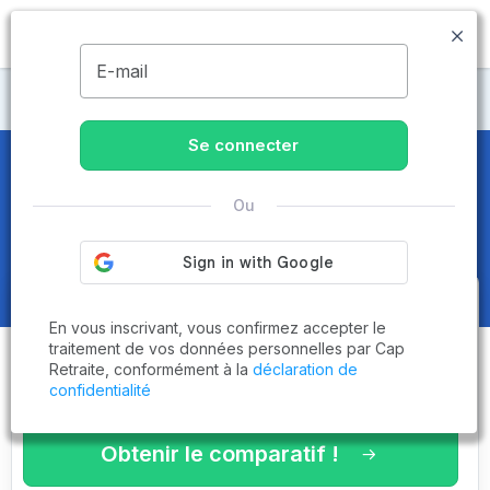
MENU
E-mail
Maisons de retraite Seine-Saint-Denis
Se connecter
Maisons de retraite et EHPAD
à
Ou
Saint-Ouen (93400)
Obtenez le
comparatif des
En vous inscrivant, vous confirmez accepter le
établissements
adaptés à vos
traitement de vos données personnelles par Cap
Retraite, conformément à la
déclaration de
critères en 3 minutes !
confidentialité
Obtenir le comparatif !