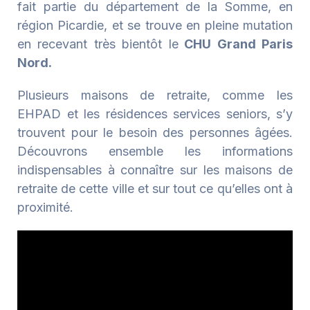
fait partie du département de la Somme, en
région Picardie, et se trouve en pleine mutation
en recevant très bientôt le
CHU Grand Paris
Nord.
Plusieurs maisons de retraite, comme les
EHPAD et les résidences services seniors, s’y
trouvent pour le besoin des personnes âgées.
Découvrons ensemble les informations
indispensables à connaître sur les maisons de
retraite de cette ville et sur tout ce qu’elles ont à
proximité.