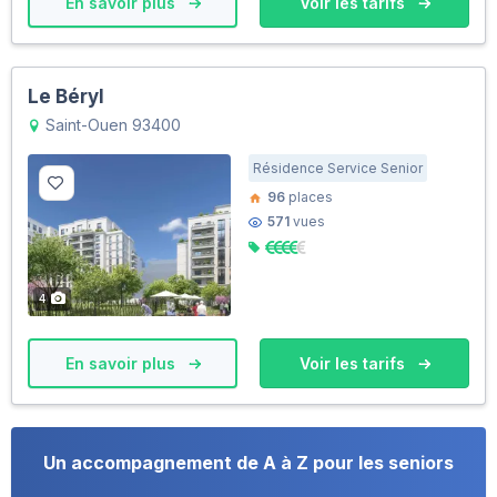
En savoir plus
Voir les tarifs
Le Béryl
Saint-Ouen 93400
Résidence Service Senior
96
places
571
vues
4
En savoir plus
Voir les tarifs
Un accompagnement de A à Z pour les seniors