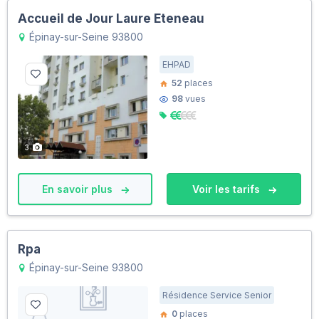
Accueil de Jour Laure Eteneau
Épinay-sur-Seine 93800
EHPAD
52
places
98
vues
3
En savoir plus
Voir les tarifs
Rpa
Épinay-sur-Seine 93800
Résidence Service Senior
0
places