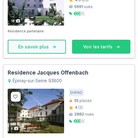
5991
vues
18
Résidence partenaire
En savoir plus
Voir les tarifs
Residence Jacques Offenbach
Épinay-sur-Seine 93800
EHPAD
55
places
4
(2)
2882
vues
4