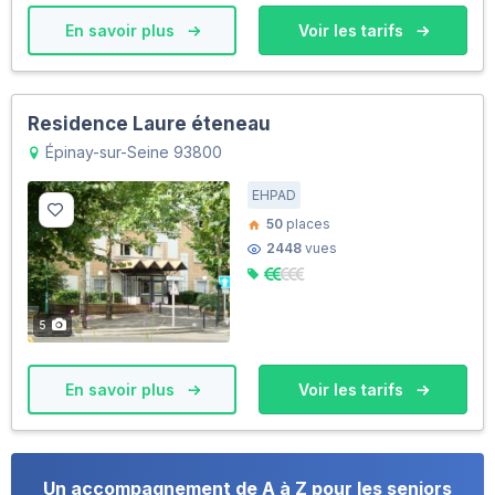
En savoir plus
Voir les tarifs
Residence Laure éteneau
Épinay-sur-Seine 93800
EHPAD
50
places
2448
vues
5
En savoir plus
Voir les tarifs
Un accompagnement de A à Z pour les seniors