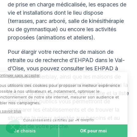
de prise en charge médicalisée, les espaces de
vie et installations dont le lieu dispose
(terrasses, parc arboré, salle de kinésithérapie
ou de gymnastique) ou encore les activités
proposées (animations et ateliers).
Pour élargir votre recherche de maison de
retraite ou de recherche d’EHPAD dans le Val-
d’Oise, vous pouvez consulter les EHPAD à
Sannois ou Herblay, ainsi que les maisons de
retraite et maisons de repos disponibles dans la
région. La liste des maisons de retraite et la liste
des EHPAD publics vous permettront de
comparer les établissements et de trouver la
structure la mieux adaptée aux besoins et au
confort de votre proche.