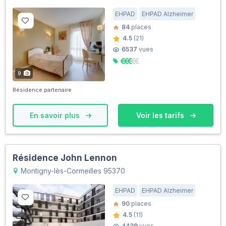
EHPAD
EHPAD Alzheimer
84
places
4.5
(21)
6537
vues
9
Résidence partenaire
En savoir plus
Voir les tarifs
Résidence John Lennon
Montigny-lès-Cormeilles 95370
EHPAD
EHPAD Alzheimer
90
places
4.5
(11)
4439
vues