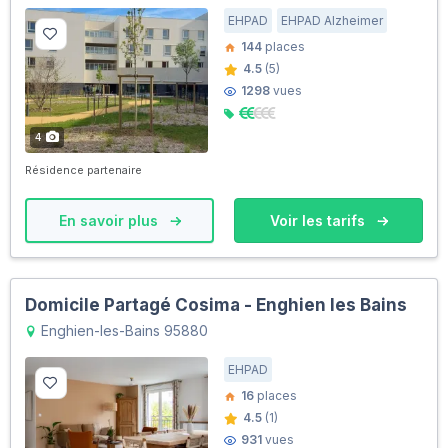
EHPAD
EHPAD Alzheimer
144
places
4.5
(5)
1298
vues
4
Résidence partenaire
En savoir plus
Voir les tarifs
Domicile Partagé Cosima - Enghien les Bains
Enghien-les-Bains 95880
EHPAD
16
places
4.5
(1)
931
vues