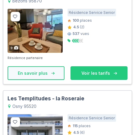
Bezons 95870
Résidence Service Senior
100
places
4.5
(2)
537
vues
9
Résidence partenaire
En savoir plus
Voir les tarifs
Les Templitudes - la Roseraie
Osny 95520
Résidence Service Senior
115
places
4.5
(6)