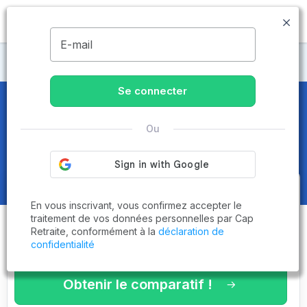
MENU
E-mail
Maisons de retraite Île-de-France
Se connecter
Maisons de retraite et EHPAD
Ou
dans le Val-d'Oise (95)
Obtenez le
comparatif des
En vous inscrivant, vous confirmez accepter le
établissements
adaptés à vos
traitement de vos données personnelles par Cap
Retraite, conformément à la
déclaration de
critères en 3 minutes !
confidentialité
Obtenir le comparatif !