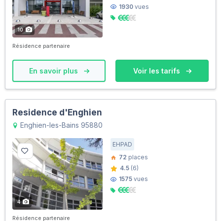
1930
vues
10
Résidence partenaire
En savoir plus
Voir les tarifs
Residence d'Enghien
Enghien-les-Bains 95880
EHPAD
72
places
4.5
(6)
1575
vues
4
Résidence partenaire