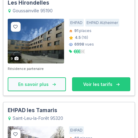
Les Hirondelles
Goussainville 95190
EHPAD
EHPAD Alzheimer
91
places
4.5
(16)
6998
vues
9
Résidence partenaire
En savoir plus
Voir les tarifs
EHPAD les Tamaris
Saint-Leu-la-Forêt 95320
EHPAD