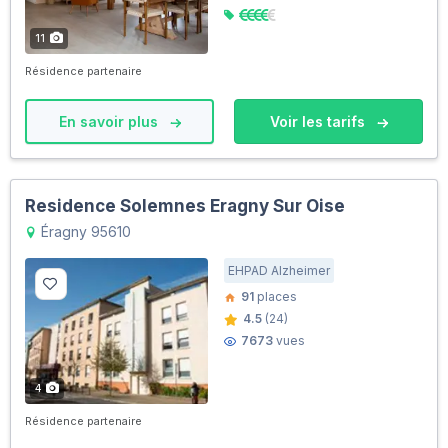
11
Résidence partenaire
En savoir plus
Voir les tarifs
Residence Solemnes Eragny Sur Oise
Éragny 95610
EHPAD Alzheimer
91
places
4.5
(24)
7673
vues
4
Résidence partenaire