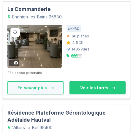
La Commanderie
Enghien-les-Bains 95880
EHPAD
66
places
4.5
(3)
1495
vues
5
Résidence partenaire
En savoir plus
Voir les tarifs
Résidence Plateforme Gérontologique
Adélaïde Hautval
Villiers-le-Bel 95400