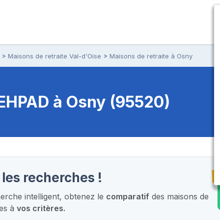
Maisons de retraite Val-d'Oise
Maisons de retraite à Osny
t EHPAD
à Osny (95520)
T
 les recherches !
rche intelligent,
obtenez le
comparatif
des maisons de
ées à
vos critères.