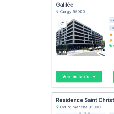
Galilée
Cergy 95000
Ré
Es
14
Voir les tarifs
Residence Saint Chris
Courdimanche 95800