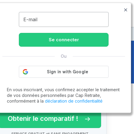
01.86.65.51.00
Disponible de 8h à 20h
MENU
E-mail
Se connecter
Ou
En vous inscrivant, vous confirmez accepter le traitement
de vos données personnelles par Cap Retraite,
conformément à la
déclaration de confidentialité
arif 2026 !
Obtenir le comparatif !
SERVICE GRATUIT et SANS ENGAGEMENT