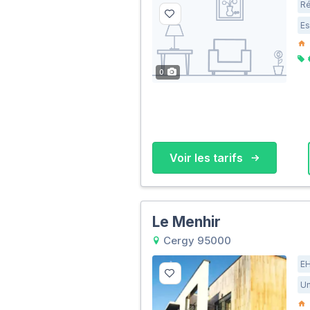
Ré
Es
0
Voir les tarifs
Le Menhir
Cergy 95000
E
Un