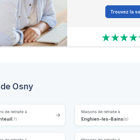
Trouvez la so
s de Osny
s de retraite à
Maisons de retraite à
teuil
Enghien-les-Bains
(7)
(6)
s de retraite à
Maisons de retraite à