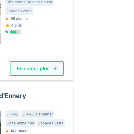
Résidence Service Senior
Espaces verts
95
places
4.5
(8)
En savoir plus
 d'Ennery
EHPAD
EHPAD Alzheimer
Unité Alzheimer
Espaces verts
142
places