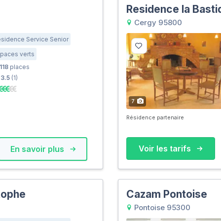
Residence la Basti
Cergy 95800
sidence Service Senior
paces verts
118
places
3.5
(1)
7
Résidence partenaire
Voir les tarifs
En savoir plus
tophe
Cazam Pontoise
Pontoise 95300