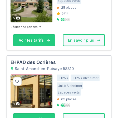
Espaces verts
25
places
5
(1)
5
Résidence partenaire
Voir les tarifs
En savoir plus
EHPAD des Ocrières
Saint-Amand-en-Puisaye 58310
EHPAD
EHPAD Alzheimer
Unité Alzheimer
Espaces verts
69
places
4