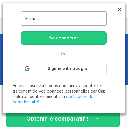
MENU
E-mail
Maisons de retraite Yonne
Se connecter
Maisons de retraite et EHPAD
à
Ou
Saint-Fargeau (89170)
Obtenez le
comparatif des
En vous inscrivant, vous confirmez accepter le
établissements
adaptés à vos
traitement de vos données personnelles par Cap
Retraite, conformément à la
déclaration de
critères en 3 minutes !
confidentialité
Obtenir le comparatif !