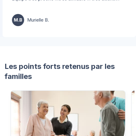
M.B
Murielle B.
…
Les points forts retenus par les
familles