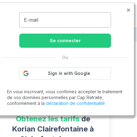
01.86.65.51.00
Disponible de 8h à 20h
MENU
E-mail
en-Yvelines
Korian Clairefontaine
Se connecter
Ou
Vous cherchez un emploi !
Cap Retraite vous aide à trouver un emploi
Postuler en ligne
En vous inscrivant, vous confirmez accepter le traitement
de vos données personnelles par Cap Retraite,
conformément à la
déclaration de confidentialité
Obtenez les tarifs
de
Korian Clairefontaine à