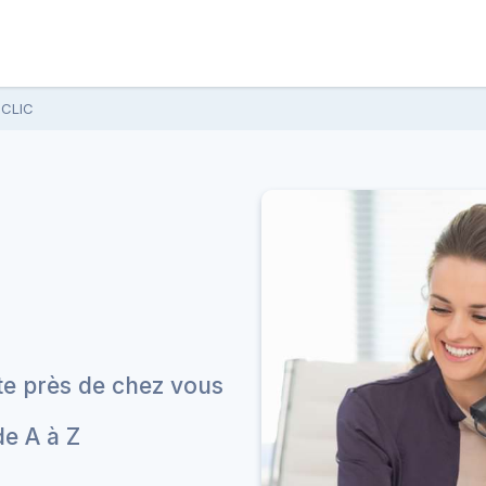
 CLIC
ite près de chez vous
de A à Z