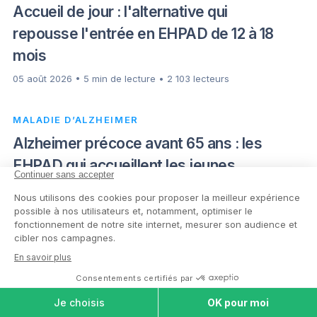
Accueil de jour : l'alternative qui
repousse l'entrée en EHPAD de 12 à 18
mois
05 août 2026 • 5 min de lecture • 2 103 lecteurs
MALADIE D’ALZHEIMER
Alzheimer précoce avant 65 ans : les
EHPAD qui accueillent les jeunes
malades en 2026
04 août 2026 • 5 min de lecture • 806 lecteurs
Articles les plus recherchés
COMPARER LES
MAISONS DE
RETRAITE
SANTÉ DES SENIORS