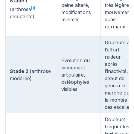
Stade 1
peine altéré,
très légère,
[1]
(arthrose
modifications
mouvements
débutante)
minimes
quasi
normaux
Douleurs à
l’effort,
raideur
Évolution du
après
pincement
Stade 2
(arthrose
l’inactivité,
articulaire,
modérée)
début de
ostéophytes
gêne à la
visibles
marche ou à
la montée
des escaliers
Douleurs
fréquentes,
limitation de