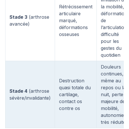
Rétrécissement
la mobilité,
articulaire
déformation
Stade 3
(arthrose
marqué,
de
avancée)
déformations
l’articulation,
osseuses
difficulté
pour les
gestes du
quotidien
Douleurs
continues,
Destruction
même au
quasi totale du
repos ou la
Stade 4
(arthrose
cartilage,
nuit, perte
sévère/invalidante)
contact os
majeure de
contre os
mobilité,
autonomie
très réduite