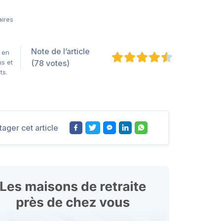
aires
Note de l’article
 en
s et
(78 votes)
ts.
tager cet article