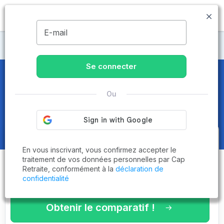
MENU
E-mail
Maisons de retraite Val-de-Marne
Se connecter
EHPAD et Maisons de retraite à
Ou
Vincennes (94300)
Obtenez le
comparatif des
En vous inscrivant, vous confirmez accepter le
établissements
adaptés à vos
traitement de vos données personnelles par Cap
Retraite, conformément à la
déclaration de
critères en 3 minutes !
confidentialité
Obtenir le comparatif !