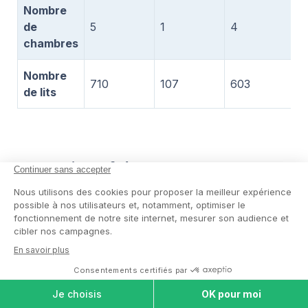
Nombre
de
5
1
4
1
chambres
Nombre
710
107
603
1
de lits
Questions fréquentes
Combien y a-t-il de maisons de
retraite à Vincennes ?
Avis des familles sur les maisons