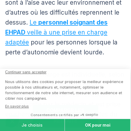
sont à l’aise avec leur environnement et
d’autres où les difficultés reprennent le
dessus.
Le
personnel soignant des
EHPAD
veille à une prise en charge
adaptée
pour les personnes lorsque la
perte d’autonomie devient lourde.
La prise en charge est individuelle, selon
les symptômes et le stade de la
pathologie de chacun. La rééducation
est prescrite par le médecin et est prise
COMPARER LES
en charge à 100 %, dans les limites du
MAISONS DE
RETRAITE
barème de la
Sécurité sociale
.